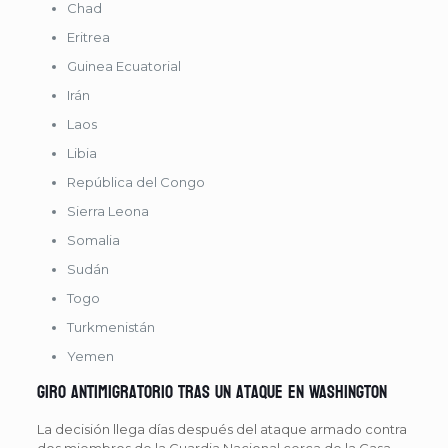
Chad
Eritrea
Guinea Ecuatorial
Irán
Laos
Libia
República del Congo
Sierra Leona
Somalia
Sudán
Togo
Turkmenistán
Yemen
Giro antimigratorio tras un ataque en Washington
La decisión llega días después del ataque armado contra
dos miembros de la Guardia Nacional cerca de la Casa