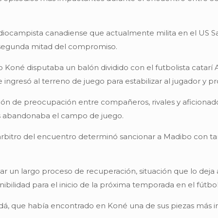
diocampista canadiense que actualmente milita en el US Sas
a segunda mitad del compromiso.
o Koné disputaba un balón dividido con el futbolista catarí
ingresó al terreno de juego para estabilizar al jugador y pr
ción de preocupación entre compañeros, rivales y aficionad
as abandonaba el campo de juego.
el árbitro del encuentro determinó sancionar a Madibo con ta
ar un largo proceso de recuperación, situación que lo deja
ibilidad para el inicio de la próxima temporada en el fútbo
nadá, que había encontrado en Koné una de sus piezas más