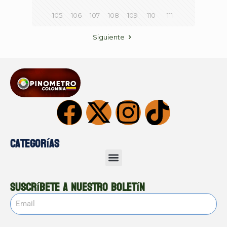
105
106
107
108
109
110
111
Siguiente
Categorías
Suscríbete a nuestro boletín