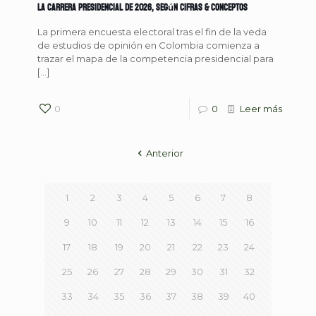
la carrera presidencial de 2026, según Cifras & Conceptos
La primera encuesta electoral tras el fin de la veda
de estudios de opinión en Colombia comienza a
trazar el mapa de la competencia presidencial para
[…]
0
0
Leer más
Anterior
1
2
3
4
5
6
7
8
9
10
11
12
13
14
15
16
17
18
19
20
21
22
23
24
25
26
27
28
29
30
31
32
33
34
35
36
37
38
39
40