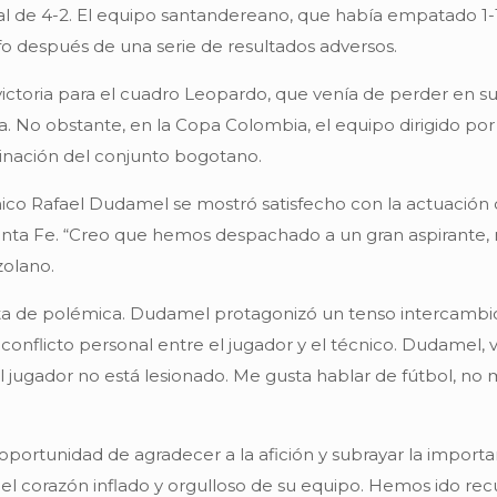
 de 4-2. El equipo santandereano, que había empatado 1-1 
fo después de una serie de resultados adversos.
ictoria para el cuadro Leopardo, que venía de perder en su
a. No obstante, en la Copa Colombia, el equipo dirigido p
minación del conjunto bogotano.
écnico Rafael Dudamel se mostró satisfecho con la actuación
 Santa Fe. “Creo que hemos despachado a un gran aspirante, 
zolano.
ta de polémica. Dudamel protagonizó un tenso intercambio
conflicto personal entre el jugador y el técnico. Dudamel,
l jugador no está lesionado. Me gusta hablar de fútbol, no m
 oportunidad de agradecer a la afición y subrayar la importa
n el corazón inflado y orgulloso de su equipo. Hemos ido re