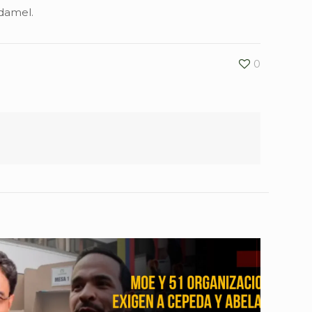
udamel.
0