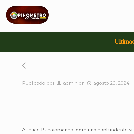
Ultimas
Publicado por
admin
on
agosto 29, 2024
Atlético Bucaramanga logró una contundente vict