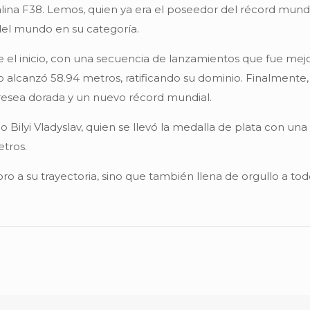
balina F38. Lemos, quien ya era el poseedor del récord mun
del mundo en su categoría.
el inicio, con una secuencia de lanzamientos que fue mej
o alcanzó 58.94 metros, ratificando su dominio. Finalmente,
resea dorada y un nuevo récord mundial.
no Bilyi Vladyslav, quien se llevó la medalla de plata con u
etros.
ro a su trayectoria, sino que también llena de orgullo a to