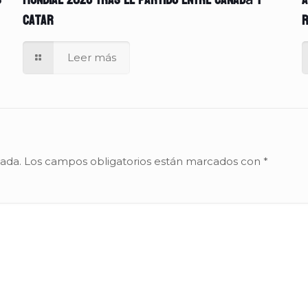
s
Mundial 2026 tras el partido entre Canadá y
A
Catar
r
Leer más
cada.
Los campos obligatorios están marcados con
*