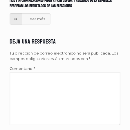
MOE y 51 organizaciones piden a Iván Cepeda y Abelardo de la Espriella
respetar los resultados de las elecciones
Leer más
Deja una respuesta
Tu dirección de correo electrónico no será publicada.
Los
campos obligatorios están marcados con
*
Comentario
*