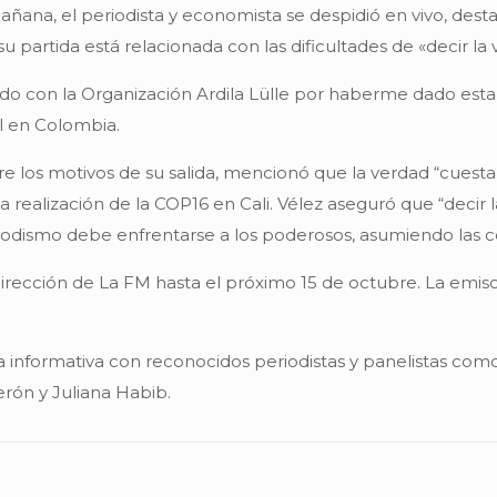
mañana, el periodista y economista se despidió en vivo, de
 partida está relacionada con las dificultades de «decir la
o con la Organización Ardila Lülle por haberme dado esta 
al en Colombia.
bre los motivos de su salida, mencionó que la verdad “cuest
la realización de la COP16 en Cali. Vélez aseguró que “decir
eriodismo debe enfrentarse a los poderosos, asumiendo las 
dirección de La FM hasta el próximo 15 de octubre. La emis
ja informativa con reconocidos periodistas y panelistas co
rón y Juliana Habib.