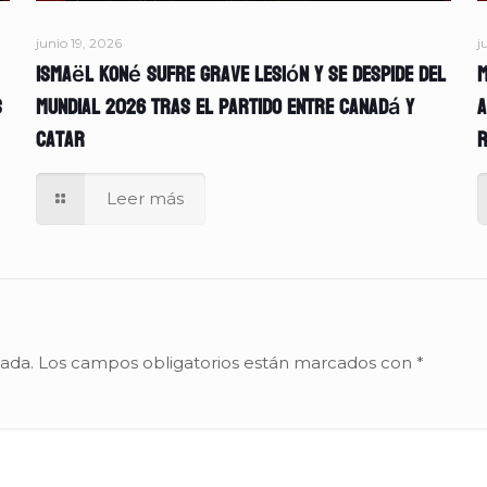
junio 19, 2026
j
Ismaël Koné sufre grave lesión y se despide del
M
s
Mundial 2026 tras el partido entre Canadá y
A
Catar
r
Leer más
cada.
Los campos obligatorios están marcados con
*