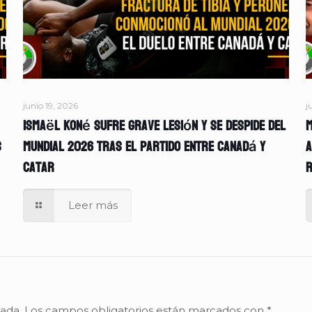
junio 19, 2026
j
Ismaël Koné sufre grave lesión y se despide del
M
s
Mundial 2026 tras el partido entre Canadá y
A
Catar
r
Leer más
cada.
Los campos obligatorios están marcados con
*