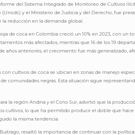
nforme del Sistema Integrado de Monitoreo de Cultivos Ilícit
o (Unodc) y el Ministerio de Justicia y del Derecho, fue pre
e la reducción en la demanda global.
ja de coca en Colombia creció un 10% en 2023, con un tota
artamentos más afectados, mientras que 16 de los 19 depa
a de años anteriores, el crecimiento fue más generalizado, 
s con cultivos de coca se ubican en zonas de manejo especi
as de comunidades negras. Esta situación sigue representan
ara la región Andina y el Cono Sur, advirtió que la produc
 los cultivos, lo que ha permitido producir el doble que ha
eguido la misma tendencia.
a Buitrago, resaltó la importancia de continuar con la políti