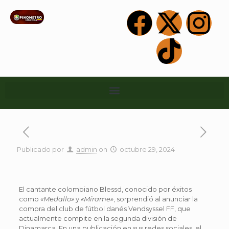
Publicado por
admin
on
octubre 29, 2024
El cantante colombiano Blessd, conocido por éxitos
como
«Medallo»
y
«Mírame»
, sorprendió al anunciar la
compra del club de fútbol danés Vendsyssel FF, que
actualmente compite en la segunda división de
Dinamarca. En una publicación en sus redes sociales, el