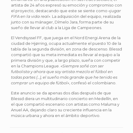
artista de 24 años expresó su emoción y compromiso con
el proyecto, destacando que este se siente como
«jugar
FIFA en la vida real»
. La adquisición del equipo, realizada
junto con su mánager, Dímelo Jara, forma parte de su
sueño de llevar al club a la Liga de Campeones.
El Vendsyssel FF, que juega en el Nord Energi Arena de la
ciudad de Hjørring, ocupa actualmente el puesto 10 de la
tabla de la segunda división, en zona de descenso. Blessd
compartió que su meta inmediata es llevar al equipo a la
primera división y que, a largo plazo, sueña con competir
en la Champions League.
«Siempre soñé con ser
futbolista y ahora que soy artista mezclo el fútbol en
todas partes (…), el sueño más grande que he tenido es
comprar un equipo de fútbol»
, confesó el colombiano.
Este anuncio se da apenas dos días después de que
Blessd diera un multitudinario concierto en Medellín, en
el que compartió escenario con artistas como Maluma y
Anuel AA, dejando claro su creciente influencia en la
música urbana y ahora en el ámbito deportivo.