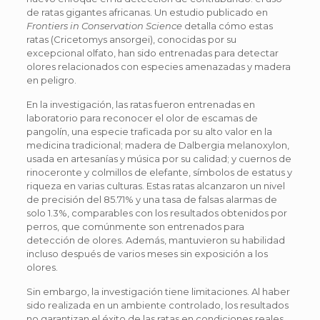
de ratas gigantes africanas. Un estudio publicado en
Frontiers in Conservation Science
detalla cómo estas
ratas (Cricetomys ansorgei), conocidas por su
excepcional olfato, han sido entrenadas para detectar
olores relacionados con especies amenazadas y madera
en peligro.
En la investigación, las ratas fueron entrenadas en
laboratorio para reconocer el olor de escamas de
pangolín, una especie traficada por su alto valor en la
medicina tradicional; madera de Dalbergia melanoxylon,
usada en artesanías y música por su calidad; y cuernos de
rinoceronte y colmillos de elefante, símbolos de estatus y
riqueza en varias culturas. Estas ratas alcanzaron un nivel
de precisión del 85.71% y una tasa de falsas alarmas de
solo 1.3%, comparables con los resultados obtenidos por
perros, que comúnmente son entrenados para
detección de olores. Además, mantuvieron su habilidad
incluso después de varios meses sin exposición a los
olores.
Sin embargo, la investigación tiene limitaciones. Al haber
sido realizada en un ambiente controlado, los resultados
no garantizan el éxito de las ratas en condiciones reales,