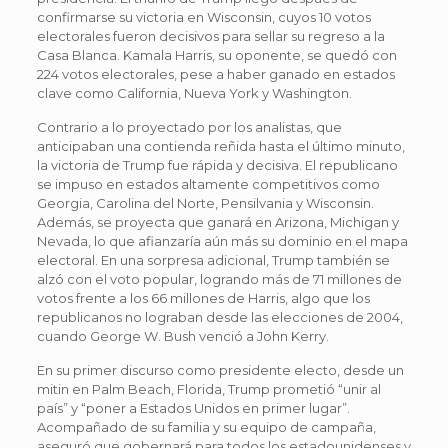
confirmarse su victoria en Wisconsin, cuyos 10 votos
electorales fueron decisivos para sellar su regreso a la
Casa Blanca. Kamala Harris, su oponente, se quedó con
224 votos electorales, pese a haber ganado en estados
clave como California, Nueva York y Washington.
Contrario a lo proyectado por los analistas, que
anticipaban una contienda reñida hasta el último minuto,
la victoria de Trump fue rápida y decisiva. El republicano
se impuso en estados altamente competitivos como
Georgia, Carolina del Norte, Pensilvania y Wisconsin.
Además, se proyecta que ganará en Arizona, Michigan y
Nevada, lo que afianzaría aún más su dominio en el mapa
electoral. En una sorpresa adicional, Trump también se
alzó con el voto popular, logrando más de 71 millones de
votos frente a los 66 millones de Harris, algo que los
republicanos no lograban desde las elecciones de 2004,
cuando George W. Bush venció a John Kerry.
En su primer discurso como presidente electo, desde un
mitin en Palm Beach, Florida, Trump prometió “unir al
país” y “poner a Estados Unidos en primer lugar”.
Acompañado de su familia y su equipo de campaña,
aseguró que gobernará para todos los estadounidenses y