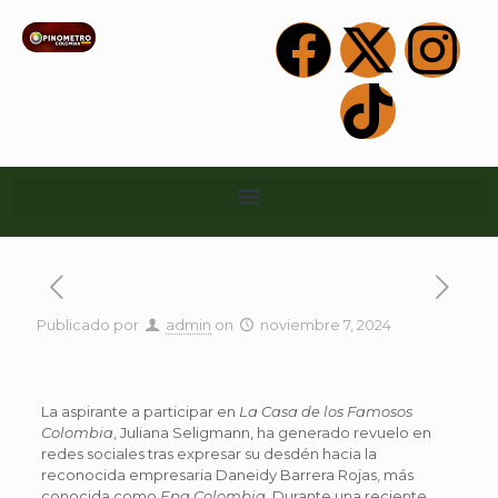
Publicado por
admin
on
noviembre 7, 2024
La aspirante a participar en
La Casa de los Famosos
Colombia
, Juliana Seligmann, ha generado revuelo en
redes sociales tras expresar su desdén hacia la
reconocida empresaria Daneidy Barrera Rojas, más
conocida como
Epa Colombia
. Durante una reciente