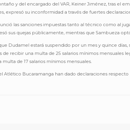
taño y del encargado del VAR, Keiner Jiménez, tras el empa
les, expresó su inconformidad a través de fuertes declaracio
nunció las sanciones impuestas tanto al técnico como al jug
só sus quejas públicamente, mientras que Sambueza optó 
ue Dudamel estará suspendido por un mes y quince días, sin
ás de recibir una multa de 25 salarios mínimos mensuales l
a multa de 17 salarios mínimos mensuales.
l Atlético Bucaramanga han dado declaraciones respecto a 