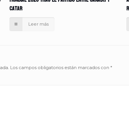
s
Mundial 2026 tras el partido entre Canadá y
A
Catar
r
Leer más
cada.
Los campos obligatorios están marcados con
*