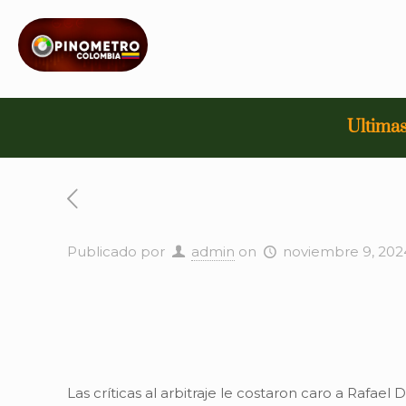
Ultimas
Publicado por
admin
on
noviembre 9, 202
Las críticas al arbitraje le costaron caro a Raf