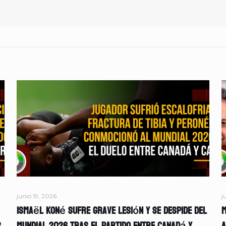
junio 19, 2026
j
Ismaël Koné sufre grave lesión y se despide del
M