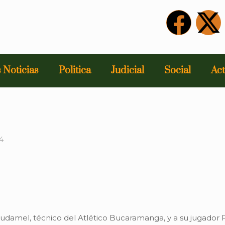
 Noticias
Politica
Judicial
Social
Act
4
ael Dudamel, técnico del Atlético Bucaramanga, y a su jugad