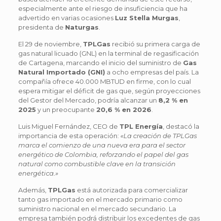
especialmente ante el riesgo de insuficiencia que ha
advertido en varias ocasiones
Luz Stella Murgas
,
presidenta de
Naturgas
.
El 29 de noviembre,
TPLGas
recibió su primera carga de
gas natural licuado (GNL) en la terminal de regasificación
de Cartagena, marcando el inicio del suministro de
Gas
Natural Importado (GNI)
a ocho empresas del país. La
compañía ofrece 40.000 MBTUD en firme, con lo cual
espera mitigar el déficit de gas que, según proyecciones
del Gestor del Mercado, podría alcanzar un
8,2 % en
2025
y un preocupante
20,6 % en 2026
.
Luis Miguel Fernández, CEO de
TPL Energía
, destacó la
importancia de esta operación:
«La creación de TPLGas
marca el comienzo de una nueva era para el sector
energético de Colombia, reforzando el papel del gas
natural como combustible clave en la transición
energética.»
Además,
TPLGas
está autorizada para comercializar
tanto gas importado en el mercado primario como
suministro nacional en el mercado secundario. La
empresa también podrá distribuir los excedentes de gas