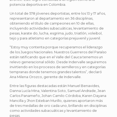
potencia deportiva en Colombia.
Un total de 578 jóvenes deportistas, entre los 13 y 17 años,
representaron al departamento en 36 disciplinas,
obteniendo el título de campeones en 10 de ellas,
incluyendo actividades subacuáticas, levantamiento de
pesas, karate do, lucha, esgrima, judo, triatlón, voleibol,
tejo y para atletismo en categorías prejuvenil y juvenil.
“Estoy muy contenta porque recuperamos el liderazgo
de los Juegos Nacionales. Nuestros Guerreros del Paraíso
están ratificando que en el Valle del Cauca tenemos un
relevo generacional sólido. Desde Indervalle seguiremos
invirtiendo en los procesos de semilleros y en categorías
tempranas donde tenemos grandes talentos”, declaró
Ana Milena Orozco, gerente de Indervalle.
Entre las figuras destacadas están Manuel Benavides,
Danna Lucía Mina, Valentina Soto, Samuel Andrade, Jean
Carlos Panameño, Johan Camilo Córdoba, Karen Dayana
Mancilla y Jhon Esteban Murillo, quienes aportaron más
de tres medallas de oro cada uno, brillando en disciplinas
como actividades subacuáticas y levantamiento de
pesas.