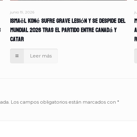
junio 19, 2026
j
Ismaël Koné sufre grave lesión y se despide del
M
s
Mundial 2026 tras el partido entre Canadá y
A
Catar
r
Leer más
cada.
Los campos obligatorios están marcados con
*