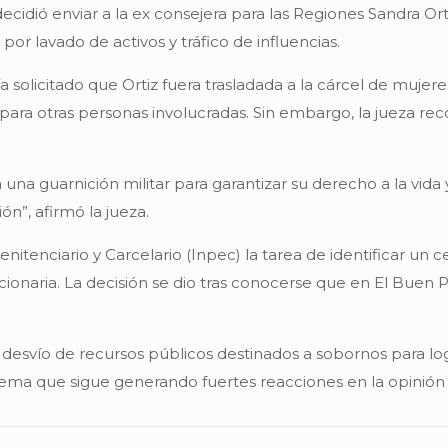
idió enviar a la ex consejera para las Regiones Sandra Orti
por lavado de activos y tráfico de influencias.
bía solicitado que Ortiz fuera trasladada a la cárcel de muj
 para otras personas involucradas. Sin embargo, la jueza re
 una guarnición militar para garantizar su derecho a la vida y 
n”, afirmó la jueza.
nitenciario y Carcelario (Inpec) la tarea de identificar un
cionaria. La decisión se dio tras conocerse que en El Buen
o desvío de recursos públicos destinados a sobornos para lo
tema que sigue generando fuertes reacciones en la opinión 