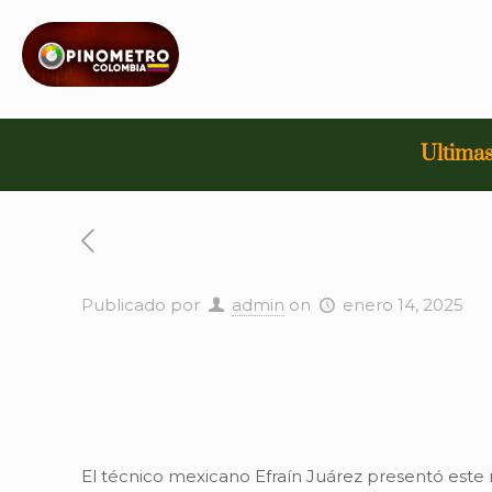
Ultimas
Publicado por
admin
on
enero 14, 2025
El técnico mexicano Efraín Juárez presentó este m