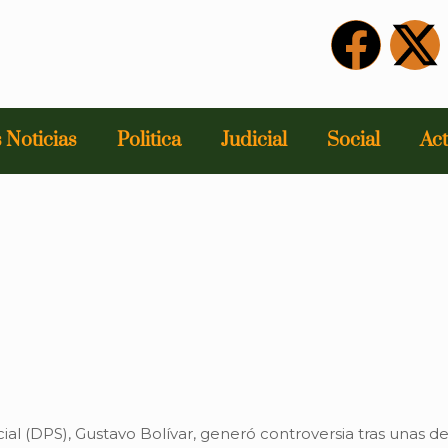
 Noticias
Politica
Judicial
Social
Act
l (DPS), Gustavo Bolívar, generó controversia tras unas dec