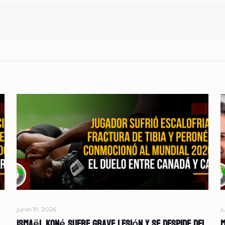
junio 19, 2026
j
Ismaël Koné sufre grave lesión y se despide del
M