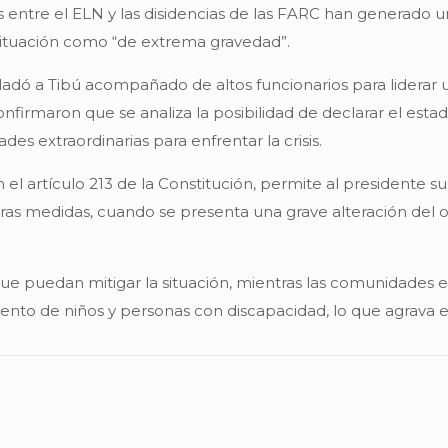
os entre el ELN y las disidencias de las FARC han generad
a situación como “de extrema gravedad”.
sladó a Tibú acompañado de altos funcionarios para lidera
nfirmaron que se analiza la posibilidad de declarar el est
es extraordinarias para enfrentar la crisis.
l artículo 213 de la Constitución, permite al presidente su
ras medidas, cuando se presenta una grave alteración del 
ue puedan mitigar la situación, mientras las comunidades 
miento de niños y personas con discapacidad, lo que agrav