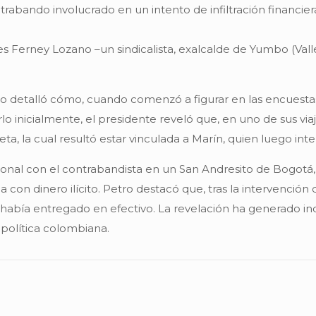
ontrabando involucrado en un intento de infiltración financ
es Ferney Lozano –un sindicalista, exalcalde de Yumbo (Valle
Petro detalló cómo, cuando comenzó a figurar en las encuesta
o inicialmente, el presidente reveló que, en uno de sus vi
a, la cual resultó estar vinculada a Marín, quien luego int
nal con el contrabandista en un San Andresito de Bogotá, 
con dinero ilícito. Petro destacó que, tras la intervención 
 había entregado en efectivo. La revelación ha generado in
 política colombiana.