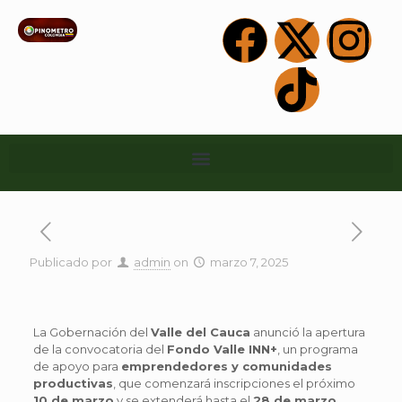
Publicado por
admin
on
marzo 7, 2025
La Gobernación del
Valle del Cauca
anunció la apertura
de la convocatoria del
Fondo Valle INN+
, un programa
de apoyo para
emprendedores y comunidades
productivas
, que comenzará inscripciones el próximo
10 de marzo
y se extenderá hasta el
28 de marzo
.