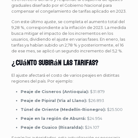
graduales diseñado por el Gobierno Nacional para
compensar el congelamiento de tarifas aplicado en 2023.
Con este último ajuste, se completa el aumento total del
9,28 %, correspondiente a la inflación de 2023. La medida
busca mitigar el impacto de los incrementos en los
usuarios, dividiendo el ajuste en varias fases. En enero, las
tarifas ya habían subido un 2,78 % y posteriormente, el 16
de ese mes, se aplicó un segundo incremento del 5,2 %.
¿Cuánto subirán las tarifas?
El ajuste afectará el costo de varios peajes en distintas
regiones del país. Por ejemplo:
Peaje de Cisneros (Antioquia):
$31.879
Peaje de Pipiral (Vía al Llano):
$26.893
Túnel de Oriente (Medellín-Rionegro):
$25.500
Peaje en la región de Aburrá:
$24.954
Peaje de Guaico (Risaralda):
$24.107
Según las autoridades, esta actualización es necesaria