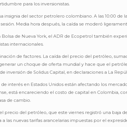
rtidumbre para los inversionistas.
sa insignia del sector petrolero colombiano. A las 10:00 de
 sesión. Media hora después, la caída se moderó ligerament
 la Bolsa de Nueva York, el ADR de Ecopetrol también expe
stas internacionales.
ación de factores. La caída del precio del petróleo, sumad
generar un choque de oferta mundial y hace que el petró
de inversión de Solidus Capital, en declaraciones a La Repúb
as de interés en Estados Unidos están afectando los mercados
se, está encareciendo el costo de capital en Colombia, con
tasa de cambio.
 precio del petróleo, que este viernes registró una baja de
ina a las nuevas tarifas arancelarias impuestas por el exp