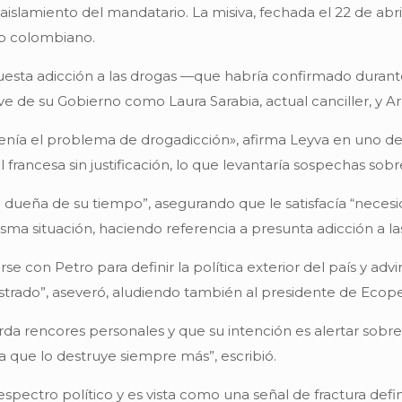
slamiento del mandatario. La misiva, fechada el 22 de abri
co colombiano.
puesta adicción a las drogas —que habría confirmado durant
ve de su Gobierno como Laura Sarabia, actual canciller, y A
enía el problema de drogadicción», afirma Leyva en uno d
l francesa sin justificación, lo que levantaría sospechas sob
la dueña de su tiempo”, asegurando que le satisfacía “necesid
a situación, haciendo referencia a presunta adicción a la
e con Petro para definir la política exterior del país y ad
estrado”, aseveró, aludiendo también al presidente de Ecope
rda rencores personales y que su intención es alertar sobre
 que lo destruye siempre más”, escribió.
spectro político y es vista como una señal de fractura defi