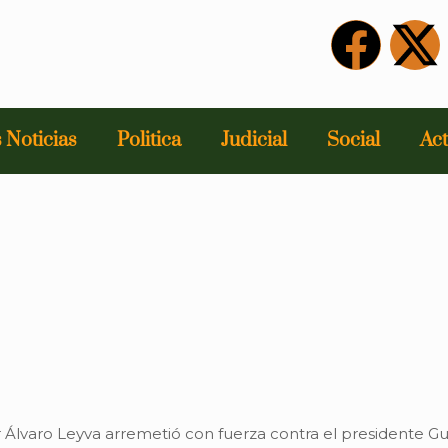
 Noticias
Politica
Judicial
Social
Act
ller Álvaro Leyva arremetió con fuerza contra el presidente 