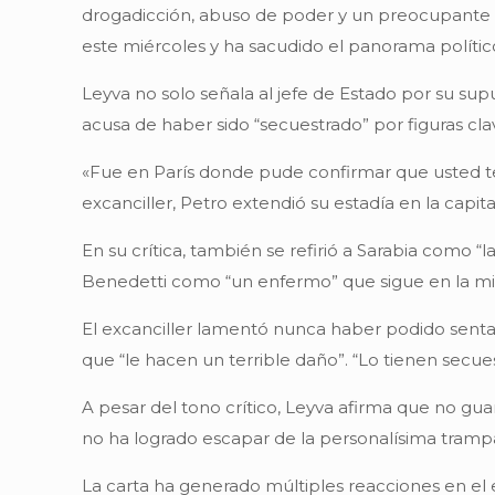
drogadicción, abuso de poder y un preocupante ai
este miércoles y ha sacudido el panorama políti
Leyva no solo señala al jefe de Estado por su su
acusa de haber sido “secuestrado” por figuras cla
«Fue en París donde pude confirmar que usted t
excanciller, Petro extendió su estadía en la capita
En su crítica, también se refirió a Sarabia como “
Benedetti como “un enfermo” que sigue en la mism
El excanciller lamentó nunca haber podido sentars
que “le hacen un terrible daño”. “Lo tienen secu
A pesar del tono crítico, Leyva afirma que no gua
no ha logrado escapar de la personalísima trampa
La carta ha generado múltiples reacciones en el e