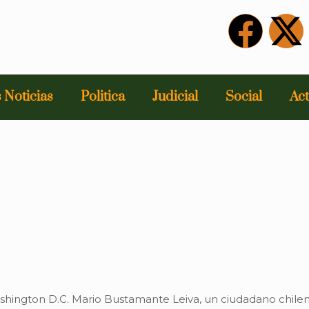
 Noticias
Politica
Judicial
Social
Act
shington D.C. Mario Bustamante Leiva, un ciudadano chileno 