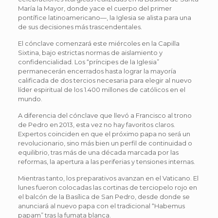
María la Mayor, donde yace el cuerpo del primer
pontífice latinoamericano—, la Iglesia se alista para una
de sus decisiones más trascendentales.
El cónclave comenzará este miércoles en la Capilla
Sixtina, bajo estrictas normas de aislamiento y
confidencialidad. Los “príncipes de la Iglesia”
permanecerán encerrados hasta lograr la mayoría
calificada de dos tercios necesaria para elegir al nuevo
líder espiritual de los 1.400 millones de católicos en el
mundo.
A diferencia del cónclave que llevó a Francisco al trono
de Pedro en 2013, esta vez no hay favoritos claros.
Expertos coinciden en que el próximo papa no será un
revolucionario, sino más bien un perfil de continuidad o
equilibrio, tras más de una década marcada por las
reformas, la apertura a las periferias y tensiones internas.
Mientras tanto, los preparativos avanzan en el Vaticano. El
lunes fueron colocadas las cortinas de terciopelo rojo en
el balcón de la Basílica de San Pedro, desde donde se
anunciará al nuevo papa con el tradicional “Habemus
papam” tras la fumata blanca.