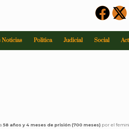
 Noticias
Politica
Judicial
Social
Act
 a
58 años y 4 meses de prisión (700 meses)
por el femin