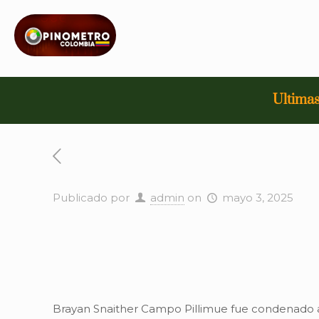
Ultimas
Publicado por
admin
on
mayo 3, 2025
Brayan Snaither Campo Pillimue fue condenado