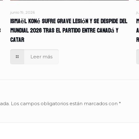
junio 19, 2026
j
Ismaël Koné sufre grave lesión y se despide del
M
s
Mundial 2026 tras el partido entre Canadá y
A
Catar
r
Leer más
cada.
Los campos obligatorios están marcados con
*