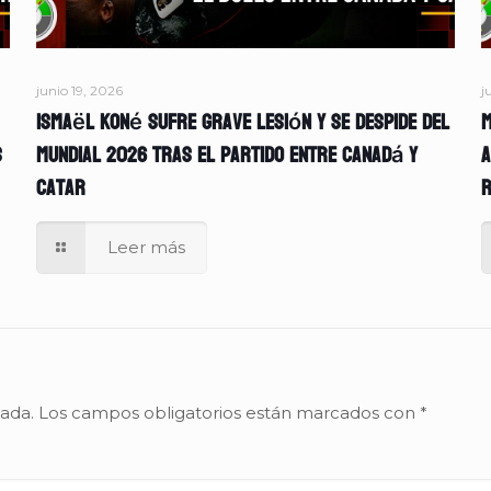
junio 19, 2026
j
Ismaël Koné sufre grave lesión y se despide del
M
s
Mundial 2026 tras el partido entre Canadá y
A
Catar
r
Leer más
cada.
Los campos obligatorios están marcados con
*