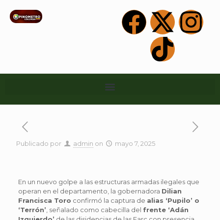
Publicado por
admin
on
mayo 7, 2025
En un nuevo golpe a las estructuras armadas ilegales que
operan en el departamento, la gobernadora
Dilian
Francisca Toro
confirmó la captura de
alias ‘Pupilo’ o
‘Terrón’
, señalado como cabecilla del
frente ‘Adán
Izquierdo’
de las disidencias de las Farc con presencia