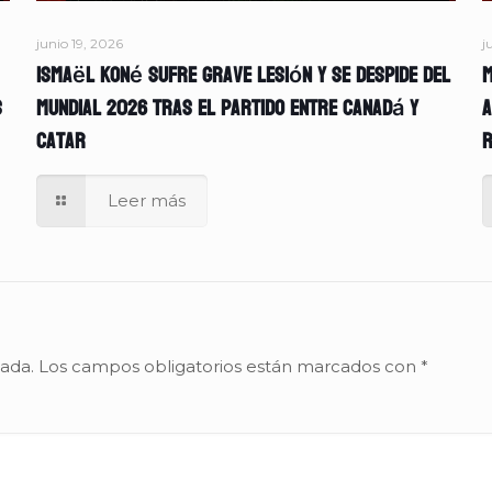
junio 19, 2026
j
Ismaël Koné sufre grave lesión y se despide del
M
s
Mundial 2026 tras el partido entre Canadá y
A
Catar
r
Leer más
cada.
Los campos obligatorios están marcados con
*