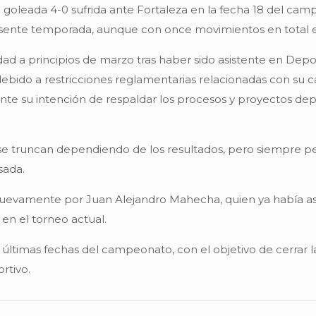
goleada 4-0 sufrida ante Fortaleza en la fecha 18 del camp
ente temporada, aunque con once movimientos en total en
dad a principios de marzo tras haber sido asistente en Depor
bido a restricciones reglamentarias relacionadas con su ca
e su intención de respaldar los procesos y proyectos depo
e truncan dependiendo de los resultados, pero siempre pe
sada.
o nuevamente por Juan Alejandro Mahecha, quien ya había as
 en el torneo actual.
últimas fechas del campeonato, con el objetivo de cerrar
rtivo.