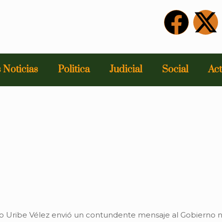
 Noticias
Politica
Judicial
Social
Act
varo Uribe Vélez envió un contundente mensaje al Gobierno 