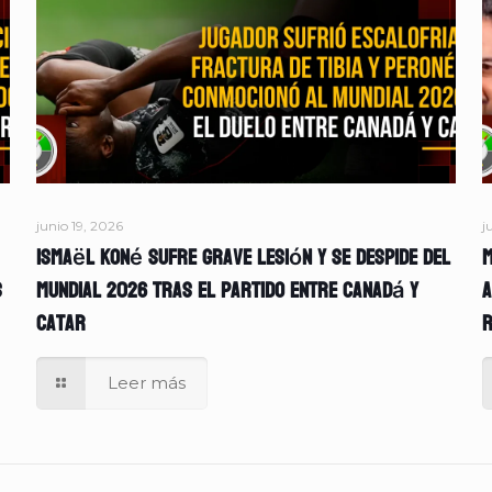
junio 19, 2026
j
Ismaël Koné sufre grave lesión y se despide del
M
s
Mundial 2026 tras el partido entre Canadá y
A
Catar
r
Leer más