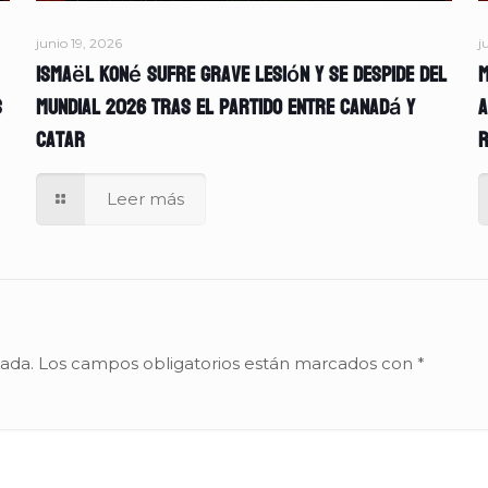
junio 19, 2026
j
Ismaël Koné sufre grave lesión y se despide del
M
s
Mundial 2026 tras el partido entre Canadá y
A
Catar
r
Leer más
cada.
Los campos obligatorios están marcados con
*