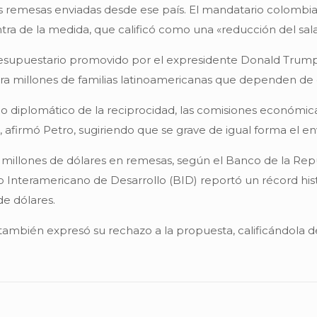
as remesas enviadas desde ese país. El mandatario colombia
tra de la medida, que calificó como una «reducción del salar
resupuestario promovido por el expresidente Donald Trump,
ara millones de familias latinoamericanas que dependen de 
pio diplomático de la reciprocidad, las comisiones económ
afirmó Petro, sugiriendo que se grave de igual forma el en
 millones de dólares en remesas, según el Banco de la Rep
co Interamericano de Desarrollo (BID) reportó un récord his
de dólares.
bién expresó su rechazo a la propuesta, calificándola de «d