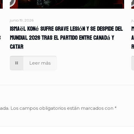
junio 19, 2026
j
Ismaël Koné sufre grave lesión y se despide del
M
s
Mundial 2026 tras el partido entre Canadá y
A
Catar
r
Leer más
cada.
Los campos obligatorios están marcados con
*