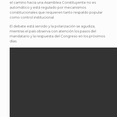
el camino hacia una Asamblea Constituyente no es
automático y está regulado por mecanismos
constitucionales que requieren tanto respaldo popular
como control institucional.
El debate está servido y la polarización se agudiza,
mientras el país observa con atención los pasos del
mandatario y la respuesta del Congreso en los próximos
días.