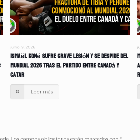
junio 19, 2026
j
Ismaël Koné sufre grave lesión y se despide del
M
s
Mundial 2026 tras el partido entre Canadá y
A
Catar
r
Leer más
cada.
Los campos obligatorios están marcados con
*