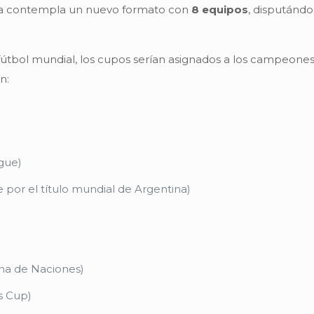
ta contempla un nuevo formato con
8 equipos
, disputánd
fútbol mundial, los cupos serían asignados a los campeones
n:
gue)
 por el título mundial de Argentina)
na de Naciones)
s Cup)