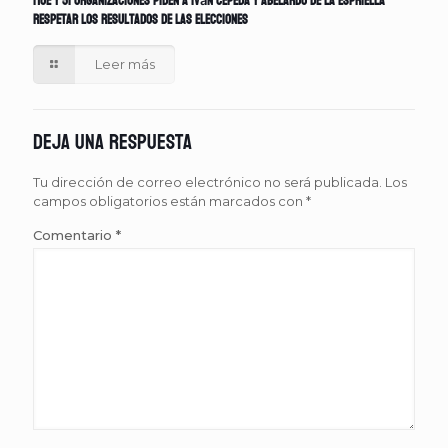
MOE y 51 organizaciones piden a Iván Cepeda y Abelardo de la Espriella
respetar los resultados de las elecciones
Leer más
Deja una respuesta
Tu dirección de correo electrónico no será publicada.
Los
campos obligatorios están marcados con
*
Comentario
*