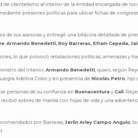
 de clientelismo al interior de la entidad encargada de lo
o mediante presiones políticas para ubicar fichas de congres
dos de sus asesoras y entregó una bitácora detallada de p
ve
:
Armando Benedetti, Roy Barreras, Efraín Cepeda, Jai
iones, lo que provocó retaliaciones políticas, amenazas y h
inistro del Interior,
Armando Benedetti
, quien, según Rey
su suegra Adelina Cobo y en presencia de
Nicolás Petro
, hijo
icar personas de su confianza en
Buenaventura
y
Cali
. Reye
 recibió sobres de manila con hojas de vida y una advertenc
recomendados por Barreras,
Jerlin Arley Campo Angulo
, t
l.