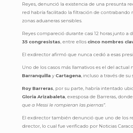
Reyes, denunció la existencia de una presunta red
red habría facilitado la filtración de contraband
zonas aduaneras sensibles.
Reyes compareció durante casi 12 horas junto a 
35 congresistas
, entre ellos
cinco nombres cla
El exdirector afirmó que nunca cedió a esas pres
Uno de los casos más llamativos es el del actual m
Barranquilla
y
Cartagena
, incluso a través de 
Roy Barreras
, por su parte, habría intentado ub
Gloria Arizabaleta
, exesposa de Barreras, donde
que a Messi le rompieran las piernas”
.
El exdirector también denunció que uno de los 
director, lo cual fue verificado por Noticias Caraco