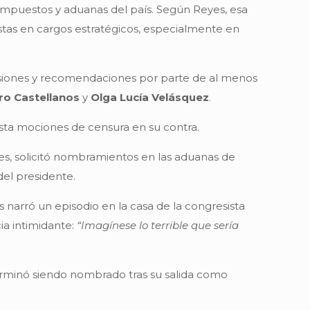
s impuestos y aduanas del país. Según Reyes, esa
istas en cargos estratégicos, especialmente en
resiones y recomendaciones por parte de al menos
ro Castellanos
y
Olga Lucía Velásquez
.
asta mociones de censura en su contra.
es, solicitó nombramientos en las aduanas de
 del presidente.
s narró un episodio en la casa de la congresista
ia intimidante:
“Imagínese lo terrible que sería
erminó siendo nombrado tras su salida como