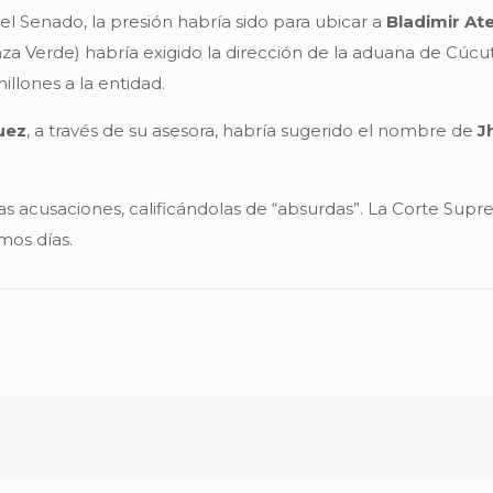
del Senado, la presión habría sido para ubicar a
Bladimir At
nza Verde) habría exigido la dirección de la aduana de Cú
llones a la entidad.
uez
, a través de su asesora, habría sugerido el nombre de
J
acusaciones, calificándolas de “absurdas”. La Corte Suprem
mos días.