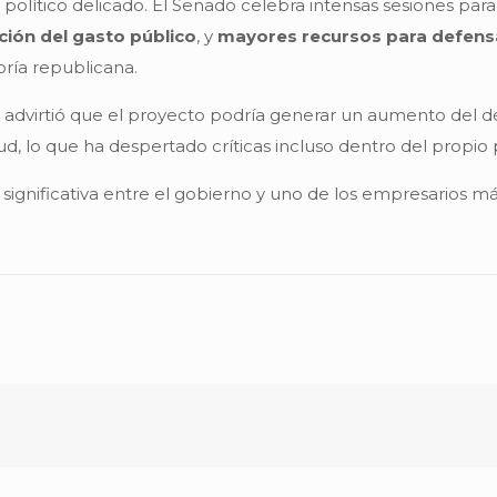
olítico delicado. El Senado celebra intensas sesiones par
cción del gasto público
, y
mayores recursos para defensa
ría republicana.
)
advirtió que el proyecto podría generar un aumento del dé
ud, lo que ha despertado críticas incluso dentro del propio 
ignificativa entre el gobierno y uno de los empresarios má