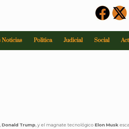
 Noticias
Politica
Judicial
Social
Act
,
Donald Trump
, y el magnate tecnológico
Elon Musk
esca