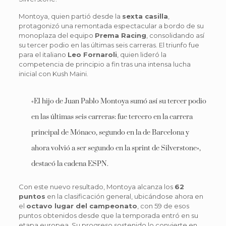
Montoya, quien partió desde la
sexta casilla
,
protagonizó una remontada espectacular a bordo de su
monoplaza del equipo
Prema Racing
, consolidando así
su tercer podio en las últimas seis carreras. El triunfo fue
para el italiano
Leo Fornaroli
, quien lideró la
competencia de principio a fin tras una intensa lucha
inicial con Kush Maini.
«El hijo de Juan Pablo Montoya sumó así su tercer podio
en las últimas seis carreras: fue tercero en la carrera
principal de Mónaco, segundo en la de Barcelona y
ahora volvió a ser segundo en la sprint de Silverstone»,
destacó la cadena ESPN.
Con este nuevo resultado, Montoya alcanza los
62
puntos
en la clasificación general, ubicándose ahora en
el
octavo lugar del campeonato
, con 59 de esos
puntos obtenidos desde que la temporada entró en su
etapa europea. Su progreso sostenido lo convierte en