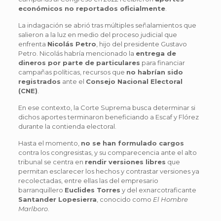
económicos no reportados oficialmente
.
La indagación se abrió tras múltiples señalamientos que
salieron a la luz en medio del proceso judicial que
enfrenta
Nicolás Petro
, hijo del presidente Gustavo
Petro. Nicolás habría mencionado la
entrega de
dineros por parte de particulares
para financiar
campañas políticas, recursos que
no habrían sido
registrados
ante el
Consejo Nacional Electoral
(CNE)
.
En ese contexto, la Corte Suprema busca determinar si
dichos aportes terminaron beneficiando a Escaf y Flórez
durante la contienda electoral.
Hasta el momento,
no se han formulado cargos
contra los congresistas, y su comparecencia ante el alto
tribunal se centra en
rendir versiones libres
que
permitan esclarecer los hechos y contrastar versiones ya
recolectadas, entre ellas las del empresario
barranquillero
Euclides Torres
y del exnarcotraficante
Santander Lopesierra
, conocido como
El Hombre
Marlboro
.