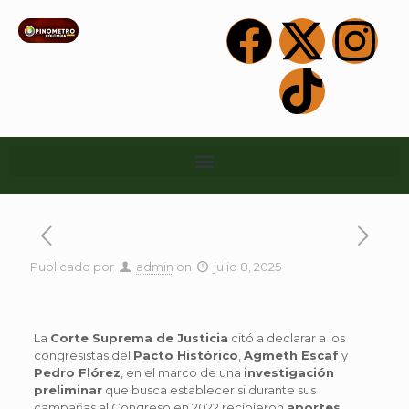
Publicado por
admin
on
julio 8, 2025
La
Corte Suprema de Justicia
citó a declarar a los
congresistas del
Pacto Histórico
,
Agmeth Escaf
y
Pedro Flórez
, en el marco de una
investigación
preliminar
que busca establecer si durante sus
campañas al Congreso en 2022 recibieron
aportes