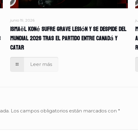
junio 19, 2026
j
Ismaël Koné sufre grave lesión y se despide del
M
s
Mundial 2026 tras el partido entre Canadá y
A
Catar
r
Leer más
cada.
Los campos obligatorios están marcados con
*