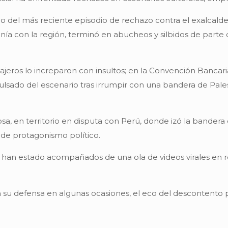
ario del más reciente episodio de rechazo contra el exalcal
anía con la región, terminó en abucheos y silbidos de part
ajeros lo increparon con insultos; en la Convención Bancari
lsado del escenario tras irrumpir con una bandera de Pale
osa, en territorio en disputa con Perú, donde izó la bander
 de protagonismo político.
as han estado acompañados de una ola de videos virales en 
en su defensa en algunas ocasiones, el eco del descontent