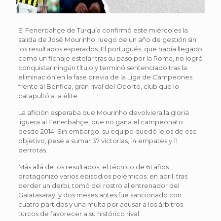
El Fenerbahçe de Turquía confirmó este miércoles la
salida de José Mourinho, luego de un año de gestión sin
los resultados esperados. El portugués, que había llegado
como un fichaje estelar tras su paso por la Roma, no logró
conquistar ningún título y terminó sentenciado tras la
eliminación en la fase previa de la Liga de Campeones
frente al Benfica, gran rival del Oporto, club que lo
catapultó a la élite.
La afición esperaba que Mourinho devolviera la gloria
liguera al Fenerbahçe, que no gana el campeonato
desde 2014. Sin embargo, su equipo quedó lejos de ese
objetivo, pese a sumar 37 victorias, 14 empates y 11
derrotas.
Más allá de los resultados, el técnico de 61 años
protagonizó varios episodios polémicos: en abril, tras
perder un derbi, tomó del rostro al entrenador del
Galatasaray; y dos meses antes fue sancionado con
cuatro partidos y una multa por acusar a los árbitros
turcos de favorecer a su histórico rival.