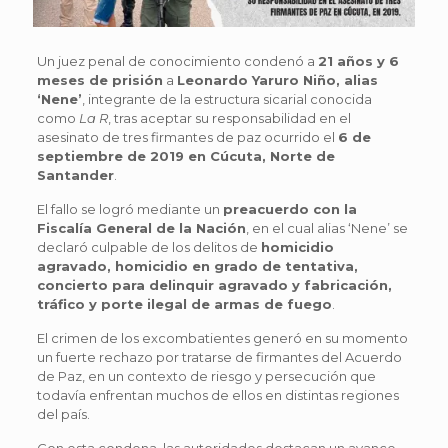
Un juez penal de conocimiento condenó a
21 años y 6
meses de prisión
a
Leonardo Yaruro Niño, alias
‘Nene’
, integrante de la estructura sicarial conocida
como
La R
, tras aceptar su responsabilidad en el
asesinato de tres firmantes de paz ocurrido el
6 de
septiembre de 2019 en Cúcuta, Norte de
Santander
.
El fallo se logró mediante un
preacuerdo con la
Fiscalía General de la Nación
, en el cual alias ‘Nene’ se
declaró culpable de los delitos de
homicidio
agravado, homicidio en grado de tentativa,
concierto para delinquir agravado y fabricación,
tráfico y porte ilegal de armas de fuego
.
El crimen de los excombatientes generó en su momento
un fuerte rechazo por tratarse de firmantes del Acuerdo
de Paz, en un contexto de riesgo y persecución que
todavía enfrentan muchos de ellos en distintas regiones
del país.
Con esta condena, las autoridades destacan un avance