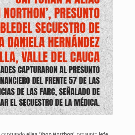
e capturado
alias ‘Jhon Northon’
, presunto
jefe