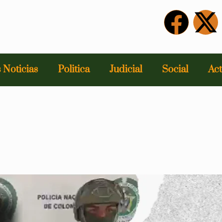
 Noticias
Politica
Judicial
Social
Act