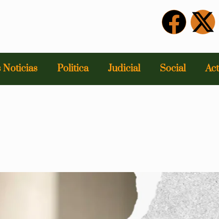
 Noticias
Politica
Judicial
Social
Act