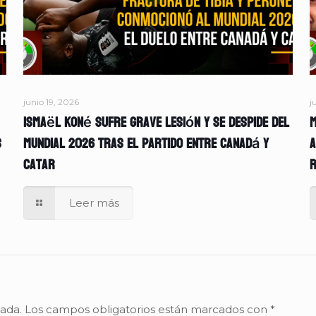
junio 19, 2026
j
Ismaël Koné sufre grave lesión y se despide del
M
s
Mundial 2026 tras el partido entre Canadá y
A
Catar
r
Leer más
cada.
Los campos obligatorios están marcados con
*