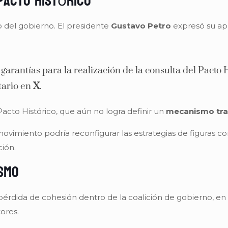
Pacto Histórico
 del gobierno. El presidente
Gustavo Petro
expresó su apo
arantías para la realización de la consulta del Pacto H
tario en
X
.
 Pacto Histórico, que aún no logra definir un
mecanismo tra
 movimiento podría reconfigurar las estrategias de figuras 
ción.
ismo
 pérdida de cohesión dentro de la coalición de gobierno, en
tores.