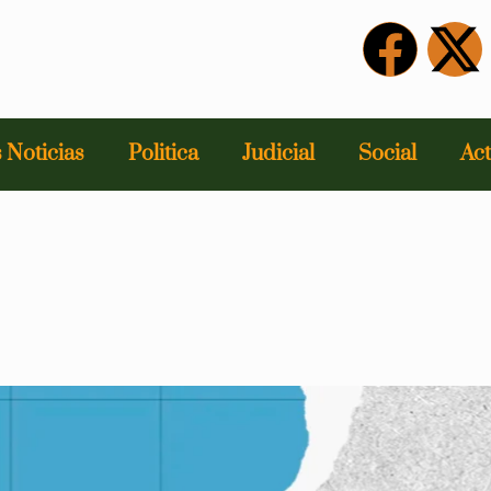
 Noticias
Politica
Judicial
Social
Act