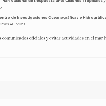
l
Plan Nacional de Respuesta ante Ciclones Tropicales
y
o.
entro de Investigaciones Oceanográficas e Hidrográfica
imas 48 horas.
 comunicados oficiales y evitar actividades en el mar 