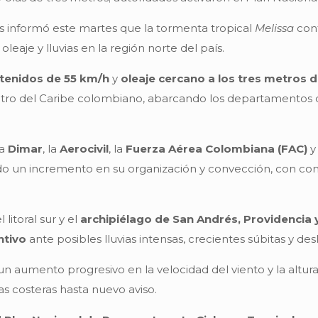
es informó este martes que la tormenta tropical
Melissa
cont
leaje y lluvias en la región norte del país.
stenidos de 55 km/h
y
oleaje cercano a los tres metros d
centro del Caribe colombiano, abarcando los departamentos
la
Dimar
, la
Aerocivil
, la
Fuerza Aérea Colombiana (FAC)
y
o un incremento en su organización y convección, con cond
 litoral sur y el
archipiélago de San Andrés, Providencia 
ntivo
ante posibles lluvias intensas, crecientes súbitas y d
n aumento progresivo en la velocidad del viento y la altur
s costeras hasta nuevo aviso.