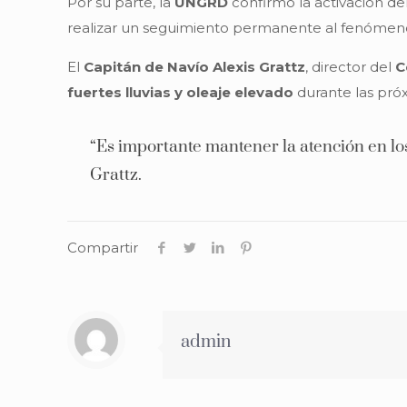
Por su parte, la
UNGRD
confirmó la activación de
realizar un seguimiento permanente al fenómen
El
Capitán de Navío Alexis Grattz
, director del
C
fuertes lluvias y oleaje elevado
durante las próx
“Es importante mantener la atención en los
Grattz.
Compartir
admin