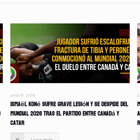
junio 19, 2026
j
Ismaël Koné sufre grave lesión y se despide del
M
s
Mundial 2026 tras el partido entre Canadá y
A
Catar
r
Leer más