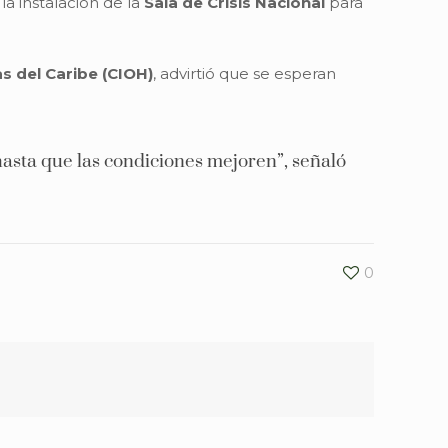
 la instalación de la
Sala de Crisis Nacional
para
s del Caribe (CIOH)
, advirtió que se esperan
hasta que las condiciones mejoren”, señaló
0