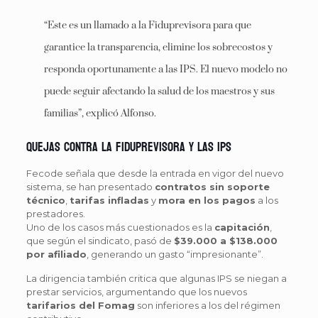
“Este es un llamado a la Fiduprevisora para que
garantice la transparencia, elimine los sobrecostos y
responda oportunamente a las IPS. El nuevo modelo no
puede seguir afectando la salud de los maestros y sus
familias”, explicó Alfonso.
Quejas contra la Fiduprevisora y las IPS
Fecode señala que desde la entrada en vigor del nuevo
sistema, se han presentado
contratos sin soporte
técnico
,
tarifas infladas
y
mora en los pagos
a los
prestadores.
Uno de los casos más cuestionados es la
capitación
,
que según el sindicato, pasó de
$39.000 a $138.000
por afiliado
, generando un gasto “impresionante”.
La dirigencia también critica que algunas IPS se niegan a
prestar servicios, argumentando que los nuevos
tarifarios del Fomag
son inferiores a los del régimen